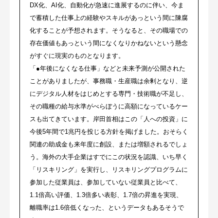
DX化、AI化、自動化が急速に進展するのに伴い、今ま
で蓄積した仕事上の経験やスキルがあっという間に陳腐
化することが予想されます。そうなると、その職場での
存在価値もあっという間になくなりかねないという懸念
がすぐに現実のものとなります。
「●年後になくなる仕事」などと未来予測が公開された
ことがありましたが、事務職・生産職は余剰となり、逆
にデジタル人材をはじめとする専門・技術職が不足し、
その職種の給与水準がべらぼうに高額になっているケー
スも出てきています。岸田首相はこの「人への投資」に
今後5年間で1兆円を投じる方針を掲げました。おそらく
関連の助成金も来年度に創設、または増額されるでしょ
う。海外の大手企業はすでにこの状況を認識、いち早く
「リスキリング」を実行し、リスキリングプログラムに
参加した従業員は、参加していない従業員と比べて、
1.1倍高い評価、1.3倍多い表彰、1.7倍の昇進を実現、
離職率は1.6倍低くなった、というデータもあるそうで